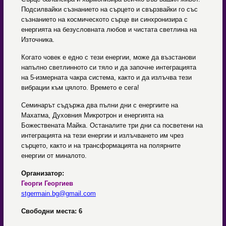
Подсилвайки съзнанието на сърцето и свързвайки го със
съзнанието на космическото сърце ви синхронизира с
енергията на безусловната любов и чистата светлина на
Източника.
Когато човек е едно с тези енергии, може да възстанови
напълно светлинното си тяло и да започне интеграцията
на 5-измерната чакра система, както и да излъчва тези
вибрации към цялото. Времето е сега!
Семинарът съдържа два пълни дни с енергиите на
Махатма, Духовния Микротрон и енергията на
Божествената Майка. Останалите три дни са посветени на
интеграцията на тези енергии и излъчването им чрез
сърцето, както и на трансформацията на полярните
енергии от миналото.
Организатор:
Георги Георгиев
stgermain.bg@gmail.com
Свободни места: 6