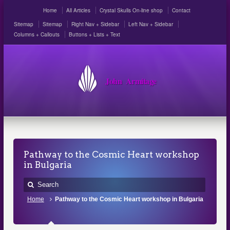
Home
All Articles
Crystal Skulls On-line shop
Contact
Sitemap
Sitemap
Right Nav + Sidebar
Left Nav + Sidebar
Columns + Callouts
Buttons + Lists + Text
John Armitage
Pathway to the Cosmic Heart workshop
in Bulgaria
Home
Pathway to the Cosmic Heart workshop in Bulgaria