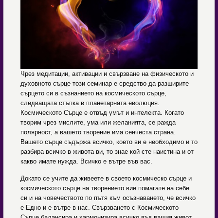
Чрез медитации, активации и свързване на физическото и
духовното сърце този семинар е средство да разширите
сърцето си в съзнанието на космическото сърце,
следващата стъпка в планетарната еволюция.
Космическото Сърце е отвъд умът и интелекта. Когато
творим чрез мислите, ума или желанията, се ражда
полярност, а вашето творение има сенчеста страна.
Вашето сърце съдържа всичко, което ви е необходимо и то
разбира всичко в живота ви, то знае кой сте наистина и от
какво имате нужда. Всичко е вътре във вас.
Докато се учите да живеете в своето космическо сърце и
космическото сърце на творението вие помагате на себе
си и на човечеството по пътя към осъзнаването, че всичко
е Едно и е вътре в нас. Свързването с Космическото
Сърце балансира и хармонизира всичко във вашия живот.